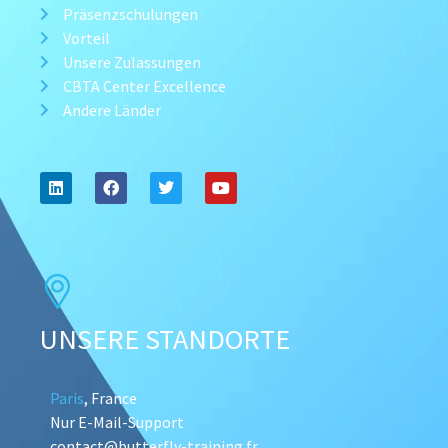
Präsenzschulungen
Vorteil
Unsere Zulassungen
CBTA Center Excellence
Andere Länder
UNSERE STANDORTE
Paris
, France
Nur E-Mail-Support
contact@butterfly-training.fr