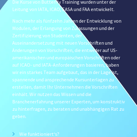
Die Kurse von Butterfly Training wurden unter der
Leitung von IATA, ICAO, EASA und FAA entwickelt.
Nach mehr als fünfzehn Jahren der Entwicklung von
Modulen, der Erlangung von Zulassungen und der
Zertifizierung von Studenten, der
Auseinandersetzung mit neuen Vorschriften und
Änderungen von Vorschriften, die entweder auf US-
amerikanischen und europäischen Vorschriften oder
auf ICAO- und IATA-Anforderungen basieren, haben
wir ein starkes Team aufgebaut, das in der Lage ist,
spannende und ansprechende Kursunterlagen zu
erstellen, damit Ihr Unternehmen die Vorschriften
einhält. Wir nutzen das Wissen und die
Branchenerfahrung unserer Experten, um konstruktiv
zu hinterfragen, zu beraten und unabhängigen Rat zu
geben.
Wie funktioniert‘s?